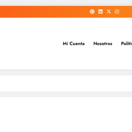
Mi Cuenta
Nosotros
Polít
rleopard
!