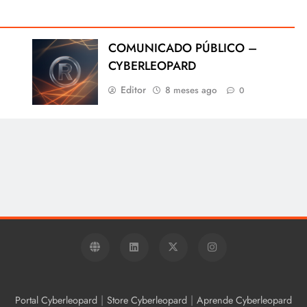
COMUNICADO PÚBLICO –
CYBERLEOPARD
Editor
8 meses ago
0
|
|
Portal Cyberleopard
Store Cyberleopard
Aprende Cyberleopard