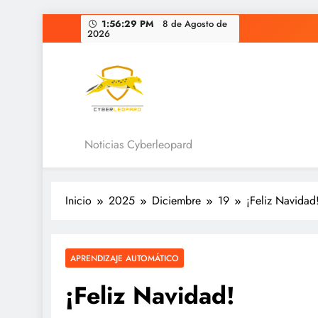
Saltar
1:56:29 PM
8 de Agosto de
2026
al
contenido
Noticias Digitales Cybe
Noticias Cyberleopard
Inicio
2025
Diciembre
19
¡Feliz Navidad
APRENDIZAJE AUTOMÁTICO
¡Feliz Navidad!